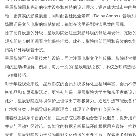
星辰影院因其先进的技术设备和独特的设计理念，迅速成为城市中的热
晰、更真实的影像质量，同时配备杜比全景声（Dolby Atmos）
场面还是文艺电影的细腻情感，都能在这里得到淋漓尽致的展现。
除了硬件设施的升级，星辰影院还注重观影环境的舒适与设计。宽敞
观众即使长时间观看也能保持轻松。此外，影院内部照明和音效的智
污染和外界噪音干扰。
星辰影院不仅注重技术与设施，同时注重电影文化的传播。影院经常
间的互动和理解。例如，每月一次的“星辰电影之夜”，不仅放映精选
与拍摄技巧。
对于年轻观众来说，星辰影院的会员系统多样化且福利丰富。会员不
换礼品和专属观影活动。更特别的是，星辰影院为学生和亲子家庭设
此外，星辰影院在环境保护上也做出了积极努力。通过引进节能设备
广垃圾分类，并倡导绿色观影理念，体现了企业的社会责任感。
随着线上娱乐平台的兴起，星辰影院也积极融合数字化服务，提升用户
并参与互动社区讨论。智能化的数据分析系统还能根据用户喜好，推
未来，星辰影院致力于成为电影文化传播的重要平台，探索更多创新观