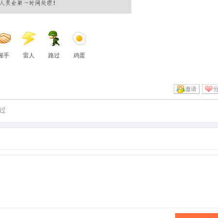
握手
雷人
路过
鸡蛋
邀请
过