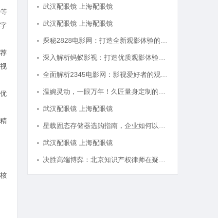
武汉配眼镜 上海配眼镜
D等
武汉配眼镜 上海配眼镜
字
探秘2828电影网：打造全新观影体验的影视娱乐平台
荐
深入解析蚂蚁影视：打造优质观影体验的领先平台
视
全面解析2345电影网：影视爱好者的观影首选平台详解
温婉灵动，一眼万年！久匠量身定制的眉眼唇，才是你整张脸的点睛之笔！淡颜系女生的气质加分项
优
武汉配眼镜 上海配眼镜
精
星载固态存储器选购指南，企业如何以星载级安全性能存储资料？
武汉配眼镜 上海配眼镜
、
决胜高端博弈：北京知识产权律师在疑难复杂案件中的破局之道
核