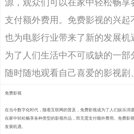
源，观众们可以在家中轻松畅享
支付额外费用。免费影视的兴起
也为电影行业带来了新的发展机
为了人们生活中不可或缺的一部
随时随地观看自己喜爱的影视剧、电影、
免费影视
在当今数字化时代，随着互联网的普及，免费影视成为了人们娱乐消
在家中轻松畅享各种类型的影视作品，而无需支付额外费用。免费影
发展机遇。