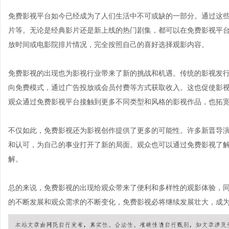
免费影视平台如今已经成为了人们生活中不可或缺的一部分。通过这
片等。无论是经典影片还是新上线的热门剧集，都可以在免费影视平
放时间或电影院排片情况，完全按照自己的喜好选择观影内容。
免费影视的出现也为影视行业带来了新的挑战和机遇。传统的影视发
向免费模式，通过广告投放或会员付费等方式获取收入。这也促使影
观众通过免费影视平台接触到更多不同类型和风格的影视作品，也拓
不仅如此，免费影视还为影视创作提供了更多的可能性。许多新晋导
和认可，为自己的事业打开了新的局面。观众也可以通过免费影视了
解。
总的来说，免费影视的出现给观众带来了便利和多样性的观影体验，
的不断发展和观众需求的不断变化，免费影视必将继续发展壮大，成