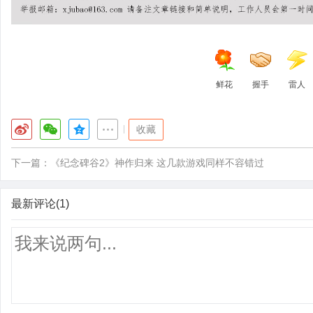
鲜花
握手
雷人
|
收藏
下一篇：
《纪念碑谷2》神作归来 这几款游戏同样不容错过
最新评论(1)