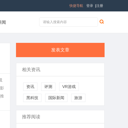
快捷导航
登录
|
注册
新闻
发表文章
相关资讯
成
资讯
评测
VR游戏
影
推
黑科技
国际新闻
旅游
推荐阅读