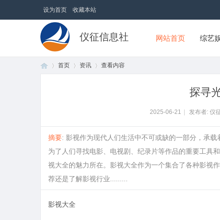
设为首页
收藏本站
仪征信息社
网站首页
综艺
首页
资讯
查看内容
探寻
首
›
›
›
2025-06-21
|
发布者: 仪
摘要
: 影视作为现代人们生活中不可或缺的一部分，承
为了人们寻找电影、电视剧、纪录片等作品的重要工具和
视大全的魅力所在。影视大全作为一个集合了各种影视作
荐还是了解影视行业.........
影视大全
页