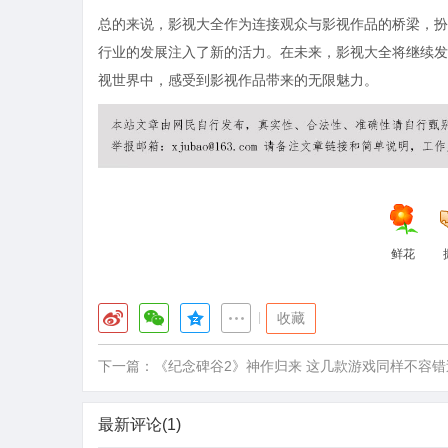
总的来说，影视大全作为连接观众与影视作品的桥梁，扮
行业的发展注入了新的活力。在未来，影视大全将继续发
视世界中，感受到影视作品带来的无限魅力。
鲜花
|
收藏
下一篇：
《纪念碑谷2》神作归来 这几款游戏同样不容错
最新评论(1)