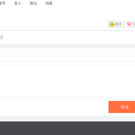
握手
雷人
路过
鸡蛋
邀请
过
评论