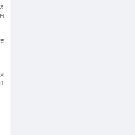
及
网
费
果
佳