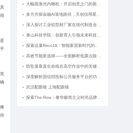
大幅面激光内雕机：开启创意之门的新科技利器
其
多方共探金融AI落地路径，天创信用星图AI助力产业金融智能升级
得
深入探讨工业铝型材厂家在现代制造业中的重要角色与发展趋势
泰山科技学院：创新育人引领未来科技发展新高地
是
探索达巢Reco18：智能家居新时代的创新之作
乎
高效节能新选择——全面解析低露点除湿机的应用与优势
防坠落垂直生命线在高空作业中的关键应用与安全保障
览
深度解析国信招投标公共服务平台的功能与优势
确
武汉配眼镜 上海配眼镜
探索The Row：奢华极简主义时尚品牌的崛起与魅力解析
掖
些